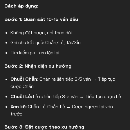
Cách áp dụng:
Bước 1: Quan sát 10-15 ván đầu
Không đặt cược, chỉ theo dõi
Ghi chú kết quả: Chẵn/Lẻ, Tài/Xỉu
Tìm kiếm pattern lặp lại
Bước 2: Nhận diện xu hướng
Chuỗi Chẵn:
Chẵn ra liên tiếp 3-5 ván → Tiếp tục
cược Chẵn
Chuỗi Lẻ:
Lẻ ra liên tiếp 3-5 ván → Tiếp tục cược Lẻ
Xen kẽ:
Chẵn-Lẻ-Chẵn-Lẻ → Cược ngược lại ván
trước
Bước 3: Đặt cược theo xu hướng