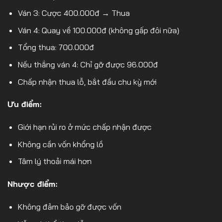
Ván 3: Cược 400.000đ → Thua
Ván 4: Quay về 100.000đ (không gấp đôi nữa)
Tổng thua: 700.000đ
Nếu thắng ván 4: Chỉ gỡ được 96.000đ
Chấp nhận thua lỗ, bắt đầu chu kỳ mới
Ưu điểm:
Giới hạn rủi ro ở mức chấp nhận được
Không cần vốn khổng lồ
Tâm lý thoải mái hơn
Nhược điểm:
Không đảm bảo gỡ được vốn