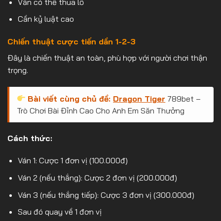
Vẫn có thể thua lỗ
Cần kỷ luật cao
Chiến thuật cược tiến dần 1-2-3
Đây là chiến thuật an toàn, phù hợp với người chơi thận
trọng.
Bài viết cùng chủ đề:
Dragon Tiger
789bet –
Trò Chơi Bài Đỉnh Cao Cho Anh Em Săn Thưởng
Cách thức:
Ván 1: Cược 1 đơn vị (100.000đ)
Ván 2 (nếu thắng): Cược 2 đơn vị (200.000đ)
Ván 3 (nếu thắng tiếp): Cược 3 đơn vị (300.000đ)
Sau đó quay về 1 đơn vị