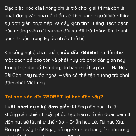
Đặc biệt, xóc đĩa không chỉ là trò chơi giải trí mà còn là
hoạt động văn hóa gắn liền với tính cách người Việt: thích
sự đơn giản, trực tiếp, và đầy kịch tính. Tiếng “lạch cạch”
của những viên nút va vào đĩa sứ đã trở thành âm thanh
quen thuộc trong ký ức nhiều thế hệ.
Khi công nghệ phát triển,
xóc đĩa 789BET
ra đời như
một cách để bảo tồn và phát huy trò chơi dân gian này
trong thời đại số. Giờ đây, dù bạn ở bất kỳ đâu – Hà Nội,
Sài Gòn, hay nước ngoài – vẫn có thể tận hưởng trò chơi
đậm chất Việt này.
Tại sao
xóc đĩa 789BET
lại hot đến vậy?
Luật chơi cực kỳ đơn giản:
Không cần học thuật,
không cần chiến thuật phức tạp. Bạn chỉ cần đoán xem 4
viên nút sẽ lật như thế nào – Chẵn hay Lẻ, Tài hay Xỉu.
Đơn giản vậy thôi! Ngay cả người chưa bao giờ chơi cũng