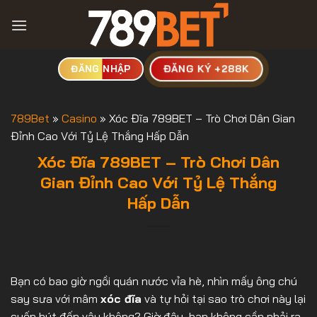
Bỏ
qua
nội
dung
ĐĂNG KÝ +288K
ĐĂNG NHẬP
789Bet
»
Casino
»
Xóc Đĩa 789BET – Trò Chơi Dân Gian
Đỉnh Cao Với Tỷ Lệ Thắng Hấp Dẫn
Xóc Đĩa 789BET – Trò Chơi Dân
Gian Đỉnh Cao Với Tỷ Lệ Thắng
Hấp Dẫn
Bạn có bao giờ ngồi quán nước vỉa hè, nhìn mấy ông chú
say sưa với mâm
xóc đĩa
và tự hỏi tại sao trò chơi này lại
cuốn hút đến vậy không? Giờ đây, bạn không cần phải ra