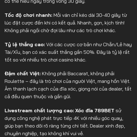
có thể hiểu ngay trong vòng 30 giây.
Tốc độ chơi nhanh:
Mỗi ván chỉ kéo dài 30-40 giây từ
lúc đặt cược đến khi có kết quả. Nhanh, gọn, kịch tính!
Không phải ngồi chờ đợi lâu như các trò chơi khác.
Tỷ lệ thắng cao:
Với các cược cơ bản như Chẵn/Lẻ hay
Tài/Xỉu, bạn có xác suất thắng gần 50%. Đây là tỷ lệ rất
tốt so với nhiều trò chơi casino khác.
Đậm chất Việt:
Không phải Baccarat, không phải
Roulette – đây là trò chơi của người Việt, mang hồn Việt.
Âm thanh lạch cạch của đĩa xóc, giọng nói của dealer, tất
cả đều quen thuộc và gần gũi.
Livestream chất lượng cao:
Xóc đĩa 789BET
sử
dụng công nghệ phát trực tiếp 4K với nhiều góc quay,
giúp bạn theo dõi rõ ràng từng chi tiết. Dealer xinh đẹp,
chuyên nghiệp, tạo không khí vui vẻ.