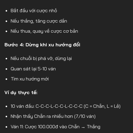
Bắt đầu với cược nhỏ
Nếu thắng, tăng cược dần
Nếu thua, quay về cược cơ bản
Bước 4: Dừng khi xu hướng đổi
Nếu chuỗi bị phá vỡ, dừng lại
Quan sát lại 5-10 ván
Tìm xu hướng mới
Ví dụ thực tế:
10 ván đầu: C-C-C-L-C-C-L-C-C-C (C = Chẵn, L = Lẻ)
Nhận thấy Chẵn ra nhiều hơn (7/10 ván)
Ván 11: Cược 100.000đ vào Chẵn → Thắng