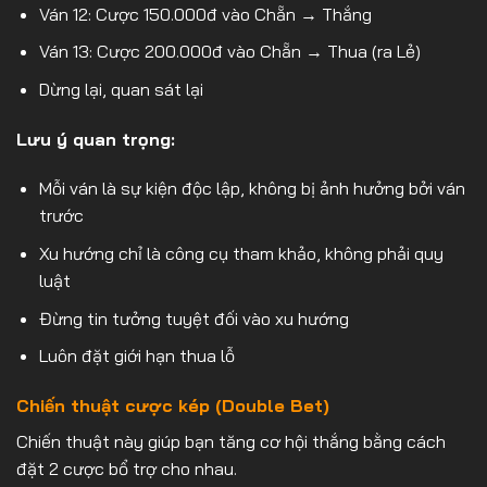
Ván 12: Cược 150.000đ vào Chẵn → Thắng
Ván 13: Cược 200.000đ vào Chẵn → Thua (ra Lẻ)
Dừng lại, quan sát lại
Lưu ý quan trọng:
Mỗi ván là sự kiện độc lập, không bị ảnh hưởng bởi ván
trước
Xu hướng chỉ là công cụ tham khảo, không phải quy
luật
Đừng tin tưởng tuyệt đối vào xu hướng
Luôn đặt giới hạn thua lỗ
Chiến thuật cược kép (Double Bet)
Chiến thuật này giúp bạn tăng cơ hội thắng bằng cách
đặt 2 cược bổ trợ cho nhau.