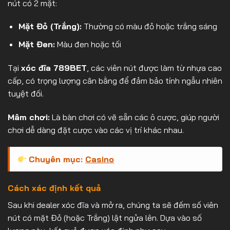
nút có 2 mặt:
Mặt Đỏ (Trắng):
Thường có màu đỏ hoặc trắng sáng
Mặt Đen:
Màu đen hoặc tối
Tại
xóc đĩa 789BET
, các viên nút được làm từ nhựa cao
cấp, có trọng lượng cân bằng để đảm bảo tính ngẫu nhiên
tuyệt đối.
Mâm chơi:
Là bàn chơi có vẽ sẵn các ô cược, giúp người
chơi dễ dàng đặt cược vào các vị trí khác nhau.
Chuyên mục:
Casino
Cách xác định kết quả
Sau khi dealer xóc đĩa và mở ra, chúng ta sẽ đếm số viên
nút có mặt Đỏ (hoặc Trắng) lật ngửa lên. Dựa vào số