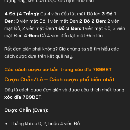
lượng này, kết quả được xác định như sau:
4 Đỏ (4 Trắng):
Cả 4 viên đều lật mặt Đỏ lên
3 Đỏ 1
Đen:
3 viên mặt Đỏ, 1 viên mặt Đen
2 Đỏ 2 Đen:
2 viên
mặt Đỏ, 2 viên mặt Đen
1 Đỏ 3 Đen:
1 viên mặt Đỏ, 3 viên
mặt Đen
4 Đen:
Cả 4 viên đều lật mặt Đen lên
Rất đơn giản phải không? Giờ chúng ta sẽ tìm hiểu các
cách cược dựa trên kết quả này.
Các cách cược cơ bản trong
xóc đĩa 789BET
Cược Chẵn/Lẻ – Cách cược phổ biến nhất
Đây là cách cược đơn giản và được yêu thích nhất trong
xóc đĩa 789BET
.
Cược Chẵn (Even):
Thắng khi có 0, 2, hoặc 4 viên Đỏ