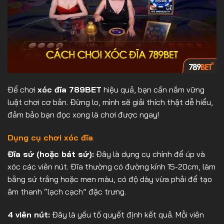
Để chơi
xóc đĩa 789BET
hiệu quả, bạn cần nắm vững
luật chơi cơ bản. Đừng lo, mình sẽ giải thích thật dễ hiểu,
đảm bảo bạn đọc xong là chơi được ngay!
Dụng cụ chơi xóc đĩa
Đĩa sứ (hoặc bát sứ):
Đây là dụng cụ chính để úp và
xóc các viên nút. Đĩa thường có đường kính 15-20cm, làm
bằng sứ trắng hoặc men màu, có độ dày vừa phải để tạo
âm thanh “lạch cạch” đặc trưng.
4 viên nút:
Đây là yếu tố quyết định kết quả. Mỗi viên