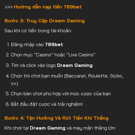
>>>
Hướng dẫn nạp tiền 789bet
Bước 3: Truy Cập Dream Gaming
Sau khi có tiền trong tài khoản:
Đăng nhập vào
789bet
Chọn mục “Casino” hoặc “Live Casino”
Tìm và click vào logo
Dream Gaming
Chọn trò chơi bạn muốn (Baccarat, Roulette, Sicbo,
v.v.)
Chọn bàn chơi phù hợp với mức cược của bạn
Bắt đầu đặt cược và trải nghiệm!
Bước 4: Tận Hưởng Và Rút Tiền Khi Thắng
Khi chơi tại
Dream Gaming
và may mắn thắng lớn: