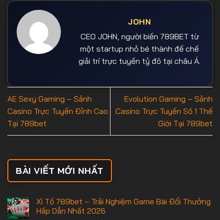
JOHN
SA Gaming – Sảnh Casino Trực Tuyến Hàng Đầu
➤
Châu Á
CEO JOHN, người biến 789BET từ
một startup nhỏ bé thành đế chế
Top Player Gaming – Sảnh Casino Đỉnh Cao Của Dân
➤
giải trí trực tuyến tỷ đô tại châu Á.
Chơi
Evolution Gaming – Sảnh Casino Trực Tuyến Số 1 Thế
➤
Giới Tại 789bet
AE Sexy Gaming – Sảnh
Evolution Gaming – Sảnh
Casino Trực Tuyến Đỉnh Cao
Casino Trực Tuyến Số 1 Thế
AE Sexy Gaming – Sảnh Casino Trực Tuyến Đỉnh Cao
➤
Tại 789bet
Giới Tại 789bet
Tại 789bet
Dragon Tiger 789bet – Trò Chơi Bài Đỉnh Cao Cho Anh
➤
Em Săn Thưởng
BÀI VIẾT MỚI NHẤT
Roulette 789BET – Hướng Dẫn Chơi Bánh Xe May
➤
Mắn Thắng Lớn 2025
Xì Tố 789bet – Trải Nghiệm Game Bài Đổi Thưởng
Hấp Dẫn Nhất 2026
Xóc Đĩa 789BET – Trò Chơi Dân Gian Đỉnh Cao Với
➤