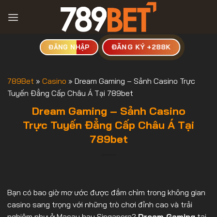
Bỏ
qua
nội
dung
ĐĂNG KÝ +288K
ĐĂNG NHẬP
789Bet
»
Casino
»
Dream Gaming – Sảnh Casino Trực
Tuyến Đẳng Cấp Châu Á Tại 789bet
Dream Gaming – Sảnh Casino
Trực Tuyến Đẳng Cấp Châu Á Tại
789bet
Bạn có bao giờ mơ ước được đắm chìm trong không gian
casino sang trọng với những trò chơi đỉnh cao và trải
nghiệm như ở Macau hay Singapore?
Dream Gaming
tại