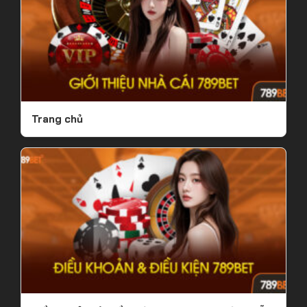
Trang chủ