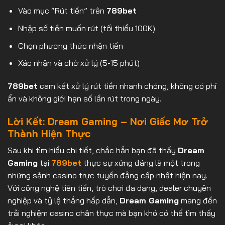
Vào mục “Rút tiền” trên
789bet
Nhập số tiền muốn rút (tối thiểu 100K)
Chọn phương thức nhận tiền
Xác nhận và chờ xử lý (5-15 phút)
789bet
cam kết xử lý rút tiền nhanh chóng, không có phí
ẩn và không giới hạn số lần rút trong ngày.
Lời Kết: Dream Gaming – Nơi Giấc Mơ Trở
Thành Hiện Thực
Sau khi tìm hiểu chi tiết, chắc hẳn bạn đã thấy
Dream
Gaming
tại
789bet
thực sự xứng đáng là một trong
những sảnh casino trực tuyến đẳng cấp nhất hiện nay.
Với công nghệ tiên tiến, trò chơi đa dạng, dealer chuyên
nghiệp và tỷ lệ thắng hấp dẫn,
Dream Gaming
mang đến
trải nghiệm casino chân thực mà bạn khó có thể tìm thấy