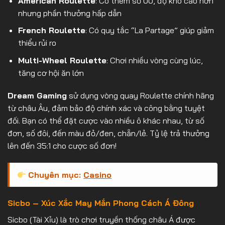
American Roulette
: Có thêm số 00, độ khó cao hơn
nhưng phần thưởng hấp dẫn
French Roulette
: Có quy tắc “La Partage” giúp giảm
thiểu rủi ro
Multi-Wheel Roulette
: Chơi nhiều vòng cùng lúc,
tăng cơ hội ăn lớn
Dream Gaming
sử dụng vòng quay Roulette chính hãng
từ châu Âu, đảm bảo độ chính xác và công bằng tuyệt
đối. Bạn có thể đặt cược vào nhiều ô khác nhau, từ số
đơn, số đôi, đến màu đỏ/đen, chẵn/lẻ. Tỷ lệ trả thưởng
lên đến 35:1 cho cược số đơn!
Chuyên mục:
Casino
Sicbo – Xúc Xắc May Mắn Phong Cách Á Đông
Sicbo (Tài Xỉu) là trò chơi truyền thống châu Á được