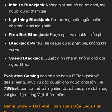
Infinite Blackjack
: Không giới hạn số người chơi, mọi
người cùng tham gia
Lightning Blackjack
: Có thưởng nhân ngẫu nhiên
cho các lá bài may mắn
Free Bet Blackjack
: Được split và double miễn phí
Blackjack Party
: Hai dealer cùng phát bài, không khí
vui vẻ
Speed Blackjack
: Quyết định nhanh, không chờ đợi
người khác
Evolution Gaming
còn có các bàn VIP Blackjack với
dealer riêng, phục vụ độc quyền cho người chơi lớn. Tại
789bet
, bạn có thể trải nghiệm tất cả các phiên bản này
với giao diện tiếng Việt thân thiện.
Game Show – Đột Phá Hoàn Toàn Của Evolution