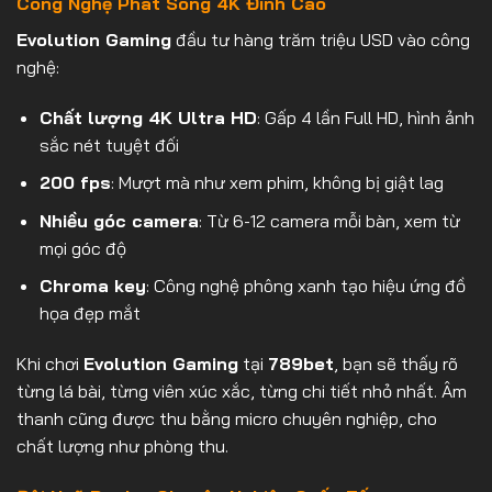
Công Nghệ Phát Sóng 4K Đỉnh Cao
Evolution Gaming
đầu tư hàng trăm triệu USD vào công
nghệ:
Chất lượng 4K Ultra HD
: Gấp 4 lần Full HD, hình ảnh
sắc nét tuyệt đối
200 fps
: Mượt mà như xem phim, không bị giật lag
Nhiều góc camera
: Từ 6-12 camera mỗi bàn, xem từ
mọi góc độ
Chroma key
: Công nghệ phông xanh tạo hiệu ứng đồ
họa đẹp mắt
Khi chơi
Evolution Gaming
tại
789bet
, bạn sẽ thấy rõ
từng lá bài, từng viên xúc xắc, từng chi tiết nhỏ nhất. Âm
thanh cũng được thu bằng micro chuyên nghiệp, cho
chất lượng như phòng thu.