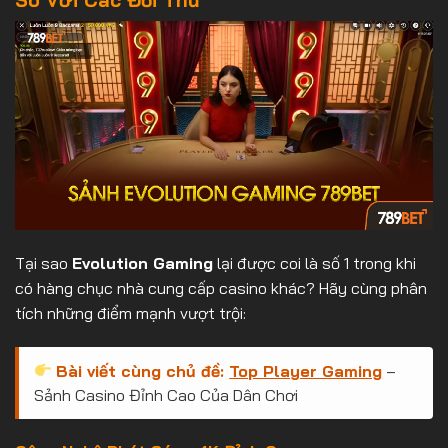
Tại sao
Evolution Gaming
lại được coi là số 1 trong khi
có hàng chục nhà cung cấp casino khác? Hãy cùng phân
tích những điểm mạnh vượt trội:
Bài viết cùng chủ đề:
Top Player Gaming
–
Sảnh Casino Đỉnh Cao Của Dân Chơi