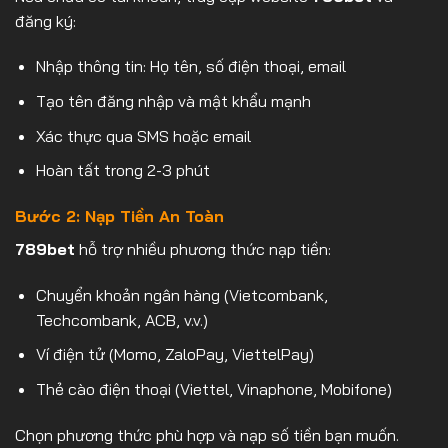
đăng ký:
Nhập thông tin: Họ tên, số điện thoại, email
Tạo tên đăng nhập và mật khẩu mạnh
Xác thực qua SMS hoặc email
Hoàn tất trong 2-3 phút
Bước 2: Nạp Tiền An Toàn
789bet
hỗ trợ nhiều phương thức nạp tiền:
Chuyển khoản ngân hàng (Vietcombank,
Techcombank, ACB, v.v.)
Ví điện tử (Momo, ZaloPay, ViettelPay)
Thẻ cào điện thoại (Viettel, Vinaphone, Mobifone)
Chọn phương thức phù hợp và nạp số tiền bạn muốn.