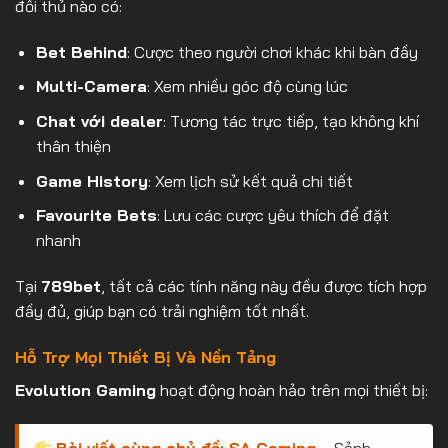
đối thủ nào có:
Bet Behind
: Cược theo người chơi khác khi bàn đầy
Multi-Camera
: Xem nhiều góc độ cùng lúc
Chat với dealer
: Tương tác trực tiếp, tạo không khí
thân thiện
Game History
: Xem lịch sử kết quả chi tiết
Favourite Bets
: Lưu các cược yêu thích để đặt
nhanh
Tại
789bet
, tất cả các tính năng này đều được tích hợp
đầy đủ, giúp bạn có trải nghiệm tốt nhất.
Hỗ Trợ Mọi Thiết Bị Và Nền Tảng
Evolution Gaming
hoạt động hoàn hảo trên mọi thiết bị:
Bài viết cùng chủ đề:
SA Gaming
– Sảnh