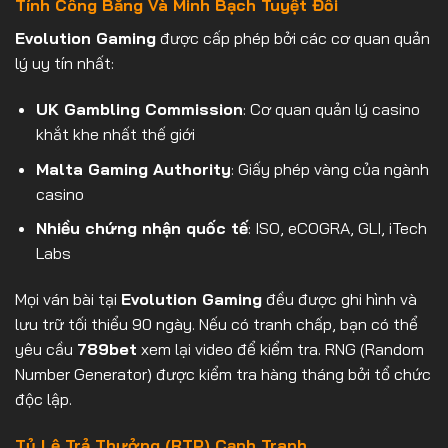
Tính Công Bằng Và Minh Bạch Tuyệt Đối
Evolution Gaming
được cấp phép bởi các cơ quan quản
lý uy tín nhất:
UK Gambling Commission
: Cơ quan quản lý casino
khắt khe nhất thế giới
Malta Gaming Authority
: Giấy phép vàng của ngành
casino
Nhiều chứng nhận quốc tế
: ISO, eCOGRA, GLI, iTech
Labs
Mọi ván bài tại
Evolution Gaming
đều được ghi hình và
lưu trữ tối thiểu 90 ngày. Nếu có tranh chấp, bạn có thể
yêu cầu
789bet
xem lại video để kiểm tra. RNG (Random
Number Generator) được kiểm tra hàng tháng bởi tổ chức
độc lập.
Tỷ Lệ Trả Thưởng (RTP) Cạnh Tranh