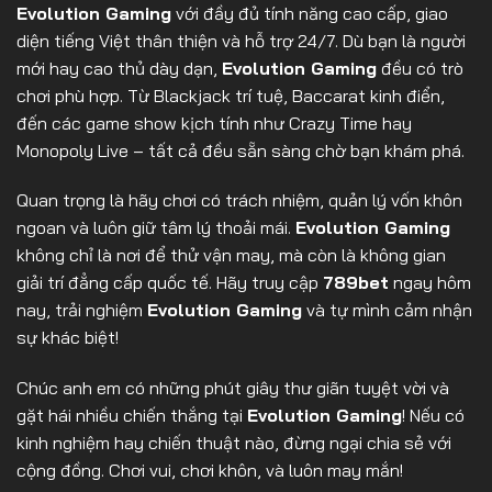
Evolution Gaming
với đầy đủ tính năng cao cấp, giao
diện tiếng Việt thân thiện và hỗ trợ 24/7. Dù bạn là người
mới hay cao thủ dày dạn,
Evolution Gaming
đều có trò
chơi phù hợp. Từ Blackjack trí tuệ, Baccarat kinh điển,
đến các game show kịch tính như Crazy Time hay
Monopoly Live – tất cả đều sẵn sàng chờ bạn khám phá.
Quan trọng là hãy chơi có trách nhiệm, quản lý vốn khôn
ngoan và luôn giữ tâm lý thoải mái.
Evolution Gaming
không chỉ là nơi để thử vận may, mà còn là không gian
giải trí đẳng cấp quốc tế. Hãy truy cập
789bet
ngay hôm
nay, trải nghiệm
Evolution Gaming
và tự mình cảm nhận
sự khác biệt!
Chúc anh em có những phút giây thư giãn tuyệt vời và
gặt hái nhiều chiến thắng tại
Evolution Gaming
! Nếu có
kinh nghiệm hay chiến thuật nào, đừng ngại chia sẻ với
cộng đồng. Chơi vui, chơi khôn, và luôn may mắn!