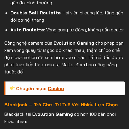
gấp đôi bình thường
Double Ball Roulette
: Hai viên bi cùng lúc, tăng gấp
đôi cơ hội thắng
Auto Roulette
: Vòng quay tự động, không cần dealer
Công nghệ camera của
Evolution Gaming
cho phép bạn
xem vòng quay từ 8 góc độ khác nhau, thậm chí có chế
độ slow-motion để xem bi rơi vào ô nào. Tất cả đều được
phát trực tiếp từ studio tại Malta, đảm bảo công bằng
tuyệt đối.
Chuyên mục:
Casino
Blackjack – Trò Chơi Trí Tuệ Với Nhiều Lựa Chọn
Blackjack tại
Evolution Gaming
có hơn 100 bàn chơi
khác nhau: