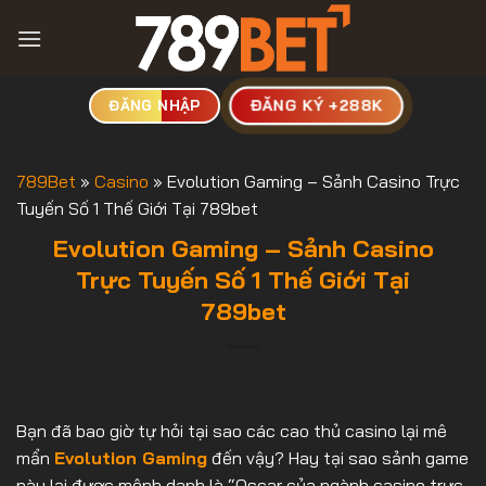
Bỏ
qua
nội
dung
ĐĂNG KÝ +288K
ĐĂNG NHẬP
789Bet
»
Casino
»
Evolution Gaming – Sảnh Casino Trực
Tuyến Số 1 Thế Giới Tại 789bet
Evolution Gaming – Sảnh Casino
Trực Tuyến Số 1 Thế Giới Tại
789bet
Bạn đã bao giờ tự hỏi tại sao các cao thủ casino lại mê
mẩn
Evolution Gaming
đến vậy? Hay tại sao sảnh game
này lại được mệnh danh là “Oscar của ngành casino trực