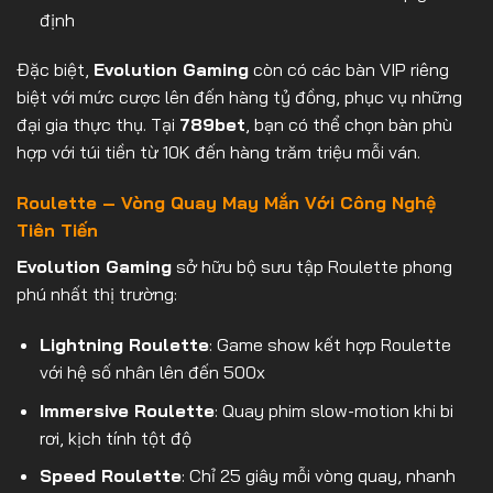
định
Đặc biệt,
Evolution Gaming
còn có các bàn VIP riêng
biệt với mức cược lên đến hàng tỷ đồng, phục vụ những
đại gia thực thụ. Tại
789bet
, bạn có thể chọn bàn phù
hợp với túi tiền từ 10K đến hàng trăm triệu mỗi ván.
Roulette – Vòng Quay May Mắn Với Công Nghệ
Tiên Tiến
Evolution Gaming
sở hữu bộ sưu tập Roulette phong
phú nhất thị trường:
Lightning Roulette
: Game show kết hợp Roulette
với hệ số nhân lên đến 500x
Immersive Roulette
: Quay phim slow-motion khi bi
rơi, kịch tính tột độ
Speed Roulette
: Chỉ 25 giây mỗi vòng quay, nhanh