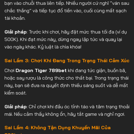
bạn vào chuỗi thua liên tiếp. Nhiều người cứ nghĩ “ván sau
chắc thắng” và tiếp tục đổ tiền vào, cuối cùng mất sạch
tài khoản.
Giải pháp
: Trước khi chơi, hãy đặt mức thua tối đa (ví dụ
500K). Khi đạt mức này, dừng ngay lập tức và quay lại
vào ngày khác. Kỷ luật là chìa khóa!
Sai Lầm 3: Chơi Khi Đang Trong Trạng Thái Cảm Xúc
Chơi
Dragon Tiger 789bet
khi đang tức giận, buồn bã,
hoặc say rượu là công thức cho thất bại. Trong trạng thái
này, bạn sẽ đưa ra quyết định thiếu sáng suốt và dễ mất
kiểm soát.
Giải pháp
: Chỉ chơi khi đầu óc tỉnh táo và tâm trạng thoải
mái. Nếu cảm thấy không ổn, hãy tắt game và nghỉ ngơi.
Sai Lầm 4: Không Tận Dụng Khuyến Mãi Của