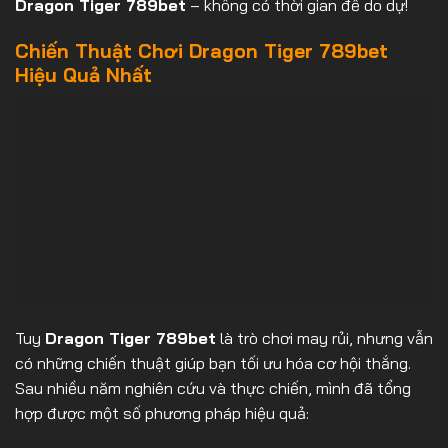
Dragon Tiger 789bet
– không có thời gian để do dự!
Chiến Thuật Chơi Dragon Tiger 789bet
Hiệu Quả Nhất
Tuy
Dragon Tiger 789bet
là trò chơi may rủi, nhưng vẫn
có những chiến thuật giúp bạn tối ưu hóa cơ hội thắng.
Sau nhiều năm nghiên cứu và thực chiến, mình đã tổng
hợp được một số phương pháp hiệu quả: