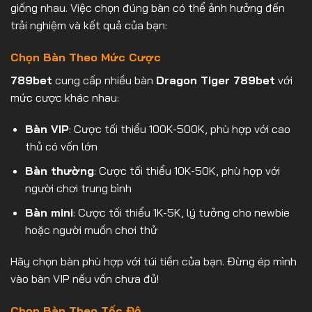
giống nhau. Việc chọn đúng bàn có thể ảnh hưởng đến
trải nghiệm và kết quả của bạn:
Chọn Bàn Theo Mức Cược
789bet
cung cấp nhiều bàn
Dragon Tiger 789bet
với
mức cược khác nhau:
Bàn VIP
: Cược tối thiểu 100K-500K, phù hợp với cao
thủ có vốn lớn
Bàn thường
: Cược tối thiểu 10K-50K, phù hợp với
người chơi trung bình
Bàn mini
: Cược tối thiểu 1K-5K, lý tưởng cho newbie
hoặc người muốn chơi thử
Hãy chọn bàn phù hợp với túi tiền của bạn. Đừng ép mình
vào bàn VIP nếu vốn chưa đủ!
Chọn Bàn Theo Tốc Độ