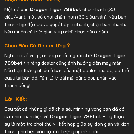
Một số bàn
Dragon Tiger 789bet
chơi nhanh (30
giây/ván), một số chơi chậm hơn (60 giây/ván). Nếu bạn
thích nhịp độ cao và quyết định nhanh, chọn bàn nhanh.
Nếu muốn có thời gian suy nghĩ, chọn bàn chậm.
Chọn Bàn Có Dealer Ưng Ý
Nghe có vẻ vô lý, nhưng nhiều người chơi
Dragon Tiger
789bet
tin rằng dealer cũng ảnh hưởng đến may mắn.
Nếu bạn thắng nhiều ở bàn của một dealer nào đó, có thể
quay lại bàn đó. Tâm lý thoải mái cũng góp phần vào
thành công!
Lời Kết:
Sau tất cả những gì đã chia sẻ, mình hy vọng bạn đã có
cái nhìn toàn diện về
Dragon Tiger 789bet
. Đây thực
sự là một trò chơi thú vị, kết hợp giữa sự đơn giản và kích
thích, phù hợp với mọi đối tượng người chơi.