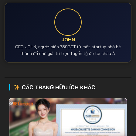
JOHN
CEO JOHN, người biến 789BET từ một startup nhỏ bé
thành đế chế giải trí trực tuyến tỷ đô tại châu Á.
CÁC TRANG HỮU ÍCH KHÁC