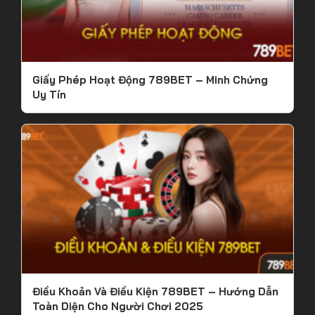
Giấy Phép Hoạt Động 789BET – Minh Chứng
Uy Tín
Điều Khoản Và Điều Kiện 789BET – Hướng Dẫn
Toàn Diện Cho Người Chơi 2025