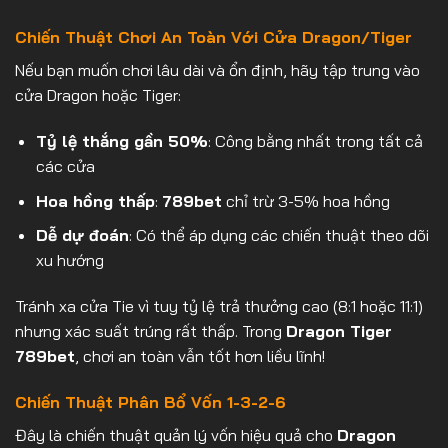
Chiến Thuật Chơi An Toàn Với Cửa Dragon/Tiger
Nếu bạn muốn chơi lâu dài và ổn định, hãy tập trung vào
cửa Dragon hoặc Tiger:
Tỷ lệ thắng gần 50%
: Công bằng nhất trong tất cả
các cửa
Hoa hồng thấp
:
789bet
chỉ trừ 3-5% hoa hồng
Dễ dự đoán
: Có thể áp dụng các chiến thuật theo dõi
xu hướng
Tránh xa cửa Tie vì tuy tỷ lệ trả thưởng cao (8:1 hoặc 11:1)
nhưng xác suất trúng rất thấp. Trong
Dragon Tiger
789bet
, chơi an toàn vẫn tốt hơn liều lĩnh!
Chiến Thuật Phân Bổ Vốn 1-3-2-6
Đây là chiến thuật quản lý vốn hiệu quả cho
Dragon