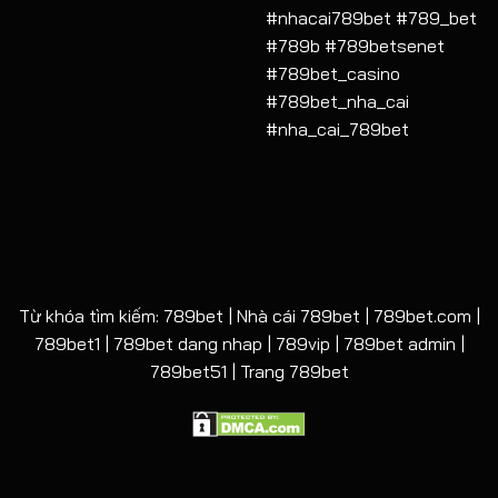
#nhacai789bet #789_bet
#789b #789betsenet
#789bet_casino
#789bet_nha_cai
#nha_cai_789bet
Từ khóa tìm kiếm: 789bet | Nhà cái 789bet | 789bet.com |
789bet1 | 789bet dang nhap | 789vip | 789bet admin |
789bet51 | Trang 789bet