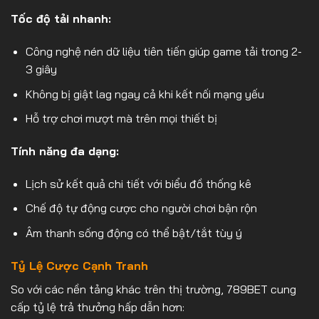
Tốc độ tải nhanh:
Công nghệ nén dữ liệu tiên tiến giúp game tải trong 2-
3 giây
Không bị giật lag ngay cả khi kết nối mạng yếu
Hỗ trợ chơi mượt mà trên mọi thiết bị
Tính năng đa dạng:
Lịch sử kết quả chi tiết với biểu đồ thống kê
Chế độ tự động cược cho người chơi bận rộn
Âm thanh sống động có thể bật/tắt tùy ý
Tỷ Lệ Cược Cạnh Tranh
So với các nền tảng khác trên thị trường, 789BET cung
cấp tỷ lệ trả thưởng hấp dẫn hơn: