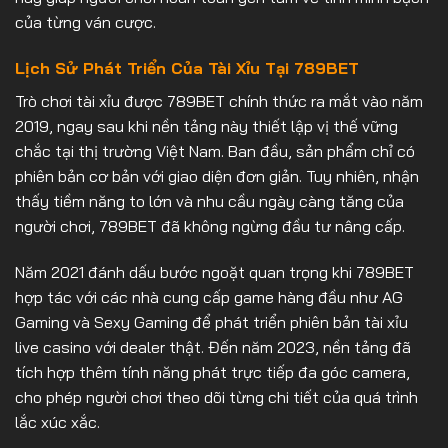
của từng ván cược.
Lịch Sử Phát Triển Của Tài Xỉu Tại 789BET
Trò chơi tài xỉu được 789BET chính thức ra mắt vào năm
2019, ngay sau khi nền tảng này thiết lập vị thế vững
chắc tại thị trường Việt Nam. Ban đầu, sản phẩm chỉ có
phiên bản cơ bản với giao diện đơn giản. Tuy nhiên, nhận
thấy tiềm năng to lớn và nhu cầu ngày càng tăng của
người chơi, 789BET đã không ngừng đầu tư nâng cấp.
Năm 2021 đánh dấu bước ngoặt quan trọng khi 789BET
hợp tác với các nhà cung cấp game hàng đầu như AG
Gaming và Sexy Gaming để phát triển phiên bản tài xỉu
live casino với dealer thật. Đến năm 2023, nền tảng đã
tích hợp thêm tính năng phát trực tiếp đa góc camera,
cho phép người chơi theo dõi từng chi tiết của quá trình
lắc xúc xắc.