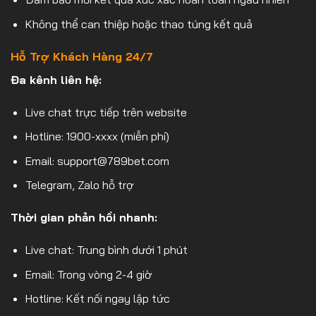
Không thể can thiệp hoặc thao túng kết quả
Hỗ Trợ Khách Hàng 24/7
Đa kênh liên hệ:
Live chat trực tiếp trên website
Hotline: 1900-xxxx (miễn phí)
Email:
support@789bet.com
Telegram, Zalo hỗ trợ
Thời gian phản hồi nhanh:
Live chat: Trung bình dưới 1 phút
Email: Trong vòng 2-4 giờ
Hotline: Kết nối ngay lập tức