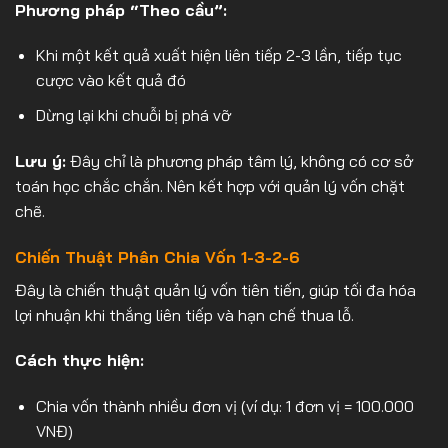
Phương pháp “Theo cầu”:
Khi một kết quả xuất hiện liên tiếp 2-3 lần, tiếp tục
cược vào kết quả đó
Dừng lại khi chuỗi bị phá vỡ
Lưu ý:
Đây chỉ là phương pháp tâm lý, không có cơ sở
toán học chắc chắn. Nên kết hợp với quản lý vốn chặt
chẽ.
Chiến Thuật Phân Chia Vốn 1-3-2-6
Đây là chiến thuật quản lý vốn tiên tiến, giúp tối đa hóa
lợi nhuận khi thắng liên tiếp và hạn chế thua lỗ.
Cách thực hiện:
Chia vốn thành nhiều đơn vị (ví dụ: 1 đơn vị = 100.000
VNĐ)