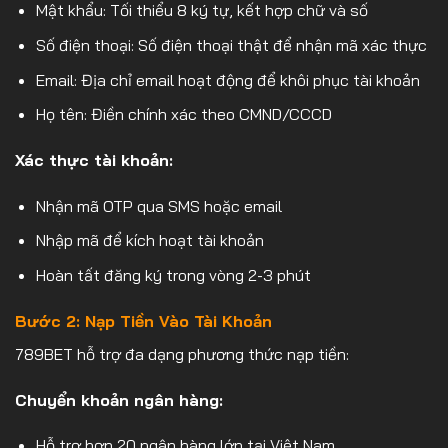
Mật khẩu: Tối thiểu 8 ký tự, kết hợp chữ và số
Số điện thoại: Số điện thoại thật để nhận mã xác thực
Email: Địa chỉ email hoạt động để khôi phục tài khoản
Họ tên: Điền chính xác theo CMND/CCCD
Xác thực tài khoản:
Nhận mã OTP qua SMS hoặc email
Nhập mã để kích hoạt tài khoản
Hoàn tất đăng ký trong vòng 2-3 phút
Bước 2: Nạp Tiền Vào Tài Khoản
789BET hỗ trợ đa dạng phương thức nạp tiền:
Chuyển khoản ngân hàng:
Hỗ trợ hơn 20 ngân hàng lớn tại Việt Nam