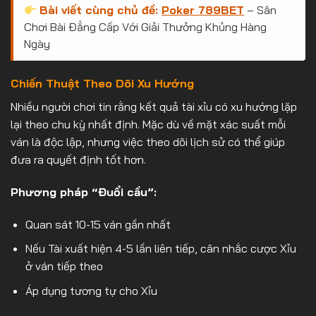
Bài viết cùng chủ đề:
Poker 789BET
– Sân
Chơi Bài Đẳng Cấp Với Giải Thưởng Khủng Hàng
Ngày
Chiến Thuật Theo Dõi Xu Hướng
Nhiều người chơi tin rằng kết quả tài xỉu có xu hướng lặp
lại theo chu kỳ nhất định. Mặc dù về mặt xác suất mỗi
ván là độc lập, nhưng việc theo dõi lịch sử có thể giúp
đưa ra quyết định tốt hơn.
Phương pháp “Đuổi cầu”:
Quan sát 10-15 ván gần nhất
Nếu Tài xuất hiện 4-5 lần liên tiếp, cân nhắc cược Xỉu
ở ván tiếp theo
Áp dụng tương tự cho Xỉu