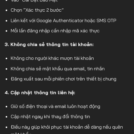
Chọn “Xác thực 2 bước”
Liên kết với Google Authenticator hoặc SMS OTP
Mỗi lần đăng nhập cần nhập mã xác thực
3. Không chia sẻ thông tin tài khoản:
Không cho người khác mượn tài khoản
Không chia sẻ mật khẩu qua email, tin nhắn
Đăng xuất sau mỗi phiên chơi trên thiết bị chung
4. Cập nhật thông tin liên hệ:
Giữ số điện thoại và email luôn hoạt động
Cập nhật ngay khi thay đổi thông tin
Điều này giúp khôi phục tài khoản dễ dàng nếu quên