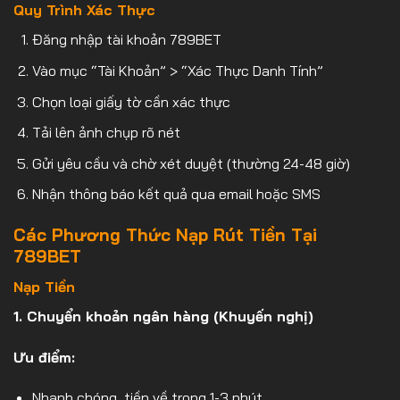
Quy Trình Xác Thực
Đăng nhập tài khoản 789BET
Vào mục “Tài Khoản” > “Xác Thực Danh Tính”
Chọn loại giấy tờ cần xác thực
Tải lên ảnh chụp rõ nét
Gửi yêu cầu và chờ xét duyệt (thường 24-48 giờ)
Nhận thông báo kết quả qua email hoặc SMS
Các Phương Thức Nạp Rút Tiền Tại
789BET
Nạp Tiền
1. Chuyển khoản ngân hàng (Khuyến nghị)
Ưu điểm:
Nhanh chóng, tiền về trong 1-3 phút