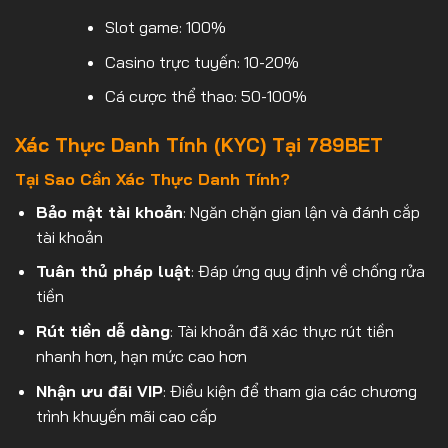
Slot game: 100%
Casino trực tuyến: 10-20%
Cá cược thể thao: 50-100%
Xác Thực Danh Tính (KYC) Tại 789BET
Tại Sao Cần Xác Thực Danh Tính?
Bảo mật tài khoản
: Ngăn chặn gian lận và đánh cắp
tài khoản
Tuân thủ pháp luật
: Đáp ứng quy định về chống rửa
tiền
Rút tiền dễ dàng
: Tài khoản đã xác thực rút tiền
nhanh hơn, hạn mức cao hơn
Nhận ưu đãi VIP
: Điều kiện để tham gia các chương
trình khuyến mãi cao cấp