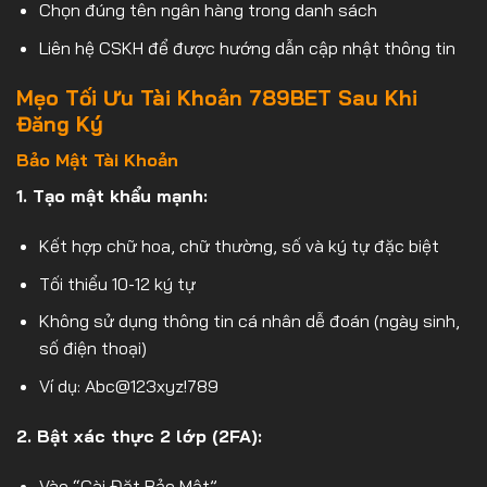
Chọn đúng tên ngân hàng trong danh sách
Liên hệ CSKH để được hướng dẫn cập nhật thông tin
Mẹo Tối Ưu Tài Khoản 789BET Sau Khi
Đăng Ký
Bảo Mật Tài Khoản
1. Tạo mật khẩu mạnh:
Kết hợp chữ hoa, chữ thường, số và ký tự đặc biệt
Tối thiểu 10-12 ký tự
Không sử dụng thông tin cá nhân dễ đoán (ngày sinh,
số điện thoại)
Ví dụ: Abc@123xyz!789
2. Bật xác thực 2 lớp (2FA):
Vào “Cài Đặt Bảo Mật”