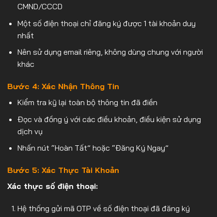
CMND/CCCD
Một số điện thoại chỉ đăng ký được 1 tài khoản duy
nhất
Nên sử dụng email riêng, không dùng chung với người
khác
Bước 4: Xác Nhận Thông Tin
Kiểm tra kỹ lại toàn bộ thông tin đã điền
Đọc và đồng ý với các điều khoản, điều kiện sử dụng
dịch vụ
Nhấn nút “Hoàn Tất” hoặc “Đăng Ký Ngay”
Bước 5: Xác Thực Tài Khoản
Xác thực số điện thoại:
Hệ thống gửi mã OTP về số điện thoại đã đăng ký