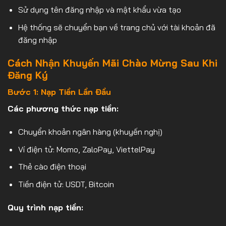
Sử dụng tên đăng nhập và mật khẩu vừa tạo
Hệ thống sẽ chuyển bạn về trang chủ với tài khoản đã
đăng nhập
Cách Nhận Khuyến Mãi Chào Mừng Sau Khi
Đăng Ký
Bước 1: Nạp Tiền Lần Đầu
Các phương thức nạp tiền:
Chuyển khoản ngân hàng (khuyến nghị)
Ví điện tử: Momo, ZaloPay, ViettelPay
Thẻ cào điện thoại
Tiền điện tử: USDT, Bitcoin
Quy trình nạp tiền: