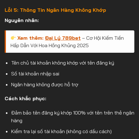
Lỗi 5: Thông Tin Ngân Hàng Không Khớp
Nguyên nhân:
Xem thêm:
Đại Lý 789bet
– Cơ Hội Kiếm Tiền
Hấp Dẫn Với Hoa Hồng Khủng 2025
Tên chủ tài khoản không khớp với tên đăng ký
Số tài khoản nhập sai
Ngân hàng không được hỗ trợ
Cách khắc phục:
Đảm bảo tên đăng ký khớp 100% với tên trên thẻ ngân
hàng
Kiểm tra lại số tài khoản (không có dấu cách)