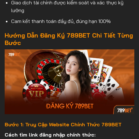
Giao dịch tài chính được kiểm soát và xác thực kỹ
lưỡng
Cam kết thanh toán đầy đủ, đúng hạn 100%
Hướng Dẫn Đăng Ký 789BET Chi Tiết Từng
Bước
Bước 1: Truy Cập Website Chính Thức 789BET
Cách tìm link đăng nhập chính thức: