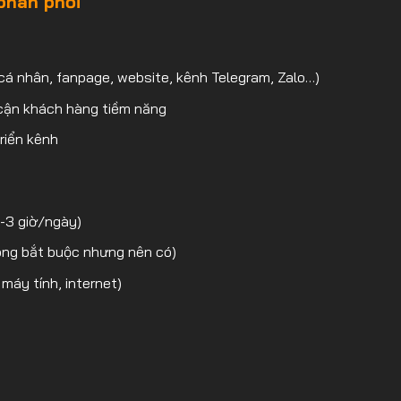
phân phối
 cá nhân, fanpage, website, kênh Telegram, Zalo…)
 cận khách hàng tiềm năng
riển kênh
2-3 giờ/ngày)
ông bắt buộc nhưng nên có)
 máy tính, internet)