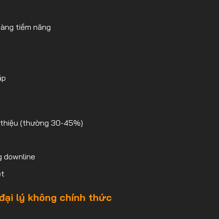
hàng tiềm năng
ắp
i thiệu (thường 30-45%)
g downline
ệt
 đại lý không chính thức