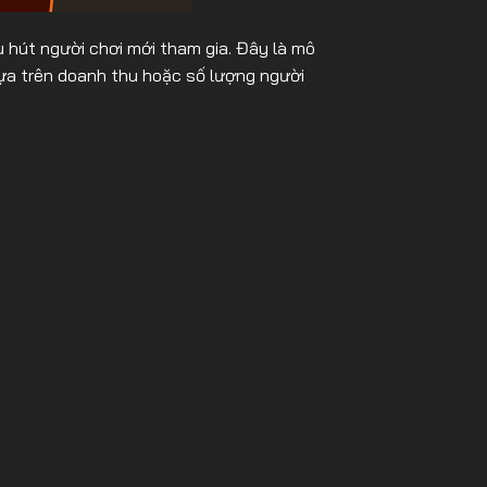
u hút người chơi mới tham gia. Đây là mô
g dựa trên doanh thu hoặc số lượng người