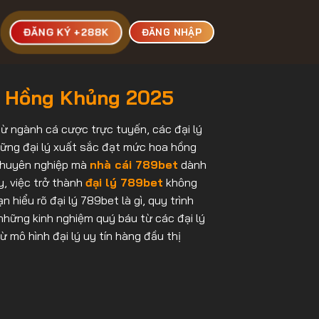
ĐĂNG KÝ +288K
ĐĂNG NHẬP
a Hồng Khủng 2025
ừ ngành cá cược trực tuyến, các đại lý
hững đại lý xuất sắc đạt mức hoa hồng
 chuyên nghiệp mà
nhà cái 789bet
dành
y, việc trở thành
đại lý 789bet
không
 hiểu rõ đại lý 789bet là gì, quy trình
 những kinh nghiệm quý báu từ các đại lý
 mô hình đại lý uy tín hàng đầu thị