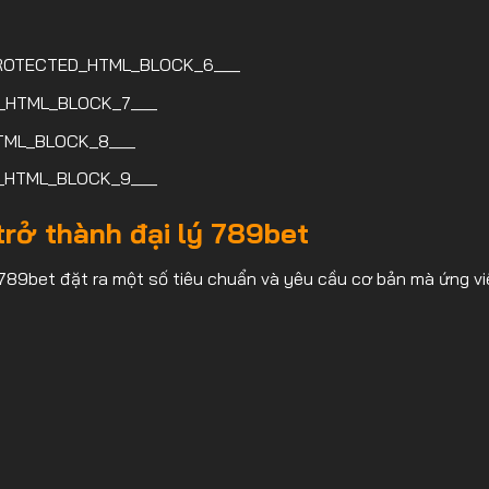
ROTECTED_HTML_BLOCK_6___
_HTML_BLOCK_7___
TML_BLOCK_8___
_HTML_BLOCK_9___
trở thành đại lý 789bet
 789bet đặt ra một số tiêu chuẩn và yêu cầu cơ bản mà ứng vi