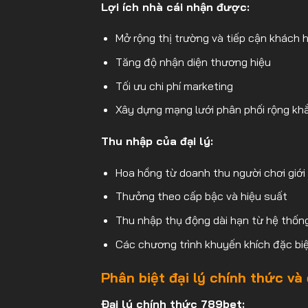
Lợi ích nhà cái nhận được:
Mở rộng thị trường và tiếp cận khách 
Tăng độ nhận diện thương hiệu
Tối ưu chi phí marketing
Xây dựng mạng lưới phân phối rộng kh
Thu nhập của đại lý:
Hoa hồng từ doanh thu người chơi giớ
Thưởng theo cấp bậc và hiệu suất
Thu nhập thụ động dài hạn từ hệ thốn
Các chương trình khuyến khích đặc bi
Phân biệt đại lý chính thức và
Đại lý chính thức 789bet: