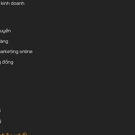
 kinh doanh
 tuyến
hàng
arketing online
g đồng
i
ý