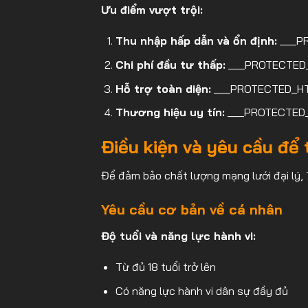
Ưu điểm vượt trội:
Thu nhập hấp dẫn và ổn định:
___P
Chi phí đầu tư thấp:
___PROTECTED
Hỗ trợ toàn diện:
___PROTECTED_H
Thương hiệu uy tín:
___PROTECTED
Điều kiện và yêu cầu để 
Để đảm bảo chất lượng mạng lưới đại lý,
Yêu cầu cơ bản về cá nhân
Độ tuổi và năng lực hành vi:
Từ đủ 18 tuổi trở lên
Có năng lực hành vi dân sự đầy đủ