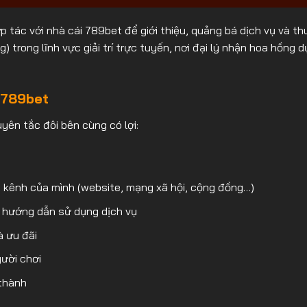
 tác với nhà cái 789bet để giới thiệu, quảng bá dịch vụ và th
ing) trong lĩnh vực giải trí trực tuyến, nơi đại lý nhận hoa hồn
 789bet
yên tắc đôi bên cùng có lợi:
kênh của mình (website, mạng xã hội, cộng đồng…)
à hướng dẫn sử dụng dịch vụ
à ưu đãi
gười chơi
thành